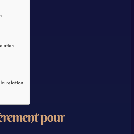
n
elation
la relation
èrement pour