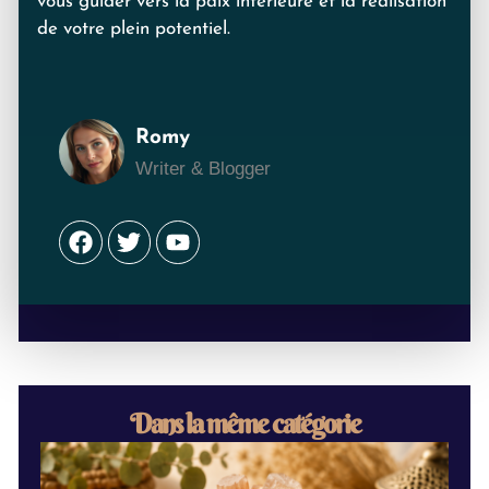
vous guider vers la paix intérieure et la réalisation
de votre plein potentiel.
Romy
Writer & Blogger
Facebook
Twitter
Youtube
Dans la même catégorie