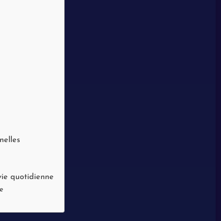
nelles
vie quotidienne
e