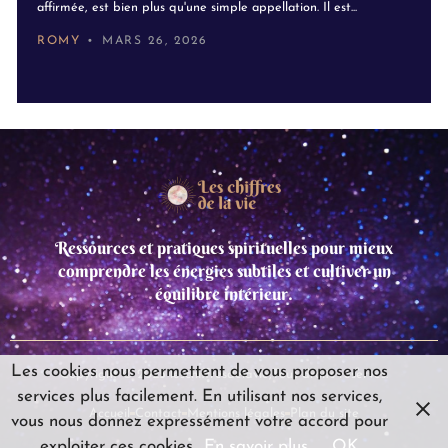
affirmée, est bien plus qu'une simple appellation. Il est...
ROMY
MARS 26, 2026
Ressources et pratiques spirituelles pour mieux
comprendre les énergies subtiles et cultiver un
équilibre intérieur.
Les cookies nous permettent de vous proposer nos
Copyright © 2025 leschiffresdelavie,Tous droits réservés.
services plus facilement. En utilisant nos services,
Accueil
Contact
Mentions légales
Plan du site
vous nous donnez expressément votre accord pour
exploiter ces cookies.
En savoir plus
OK