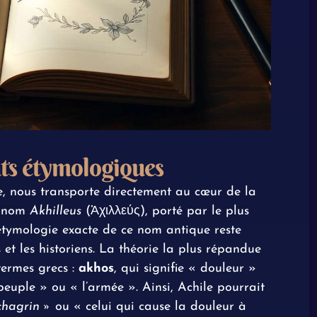
ats étymologiques
e, nous transporte directement au cœur de la
u nom
Akhilleus
(Ἀχιλλεύς), porté par le plus
’étymologie exacte de ce nom antique reste
s et les historiens. La théorie la plus répandue
termes grecs :
akhos
, qui signifie « douleur »
 peuple » ou « l’armée ». Ainsi, Achile pourrait
 chagrin »
ou « celui qui cause la douleur à