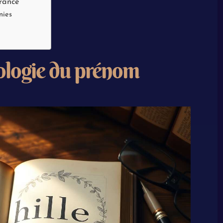
France
nies
mologie du prénom