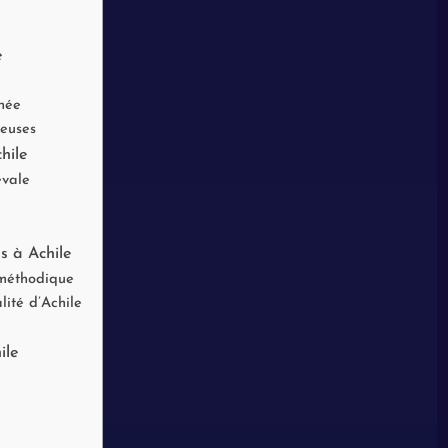
e
chée
reuses
hile
évale
és à Achile
 méthodique
lité d’Achile
ile