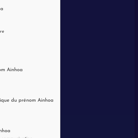
oa
ère
nom Ainhoa
gique du prénom Ainhoa
inhoa