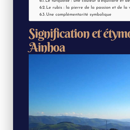
Le turquoise : une couleur d’équilibre et 
Le rubis : la pierre de la passion et de la v
Une complémentarité symbolique
Signification et éty
Ainhoa