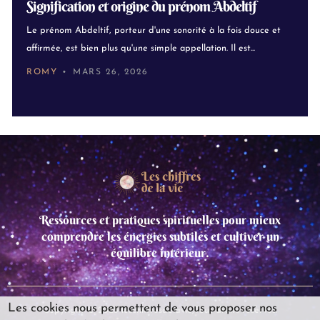
Signification et origine du prénom Abdeltif
Le prénom Abdeltif, porteur d'une sonorité à la fois douce et
affirmée, est bien plus qu'une simple appellation. Il est...
ROMY
MARS 26, 2026
Ressources et pratiques spirituelles pour mieux
comprendre les énergies subtiles et cultiver un
équilibre intérieur.
Les cookies nous permettent de vous proposer nos
Copyright © 2025 leschiffresdelavie,Tous droits réservés.