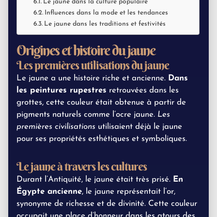
Le jaune dans la culture populaire
Influences dans la mode et les tendances
Le jaune dans les traditions et festivités
Origines et histoire du jaune
Les premières utilisations du jaune
Le jaune a une histoire riche et ancienne.
Dans
les peintures rupestres
retrouvées dans les
grottes, cette couleur était obtenue à partir de
pigments naturels comme l’ocre jaune.
Les
premières civilisations
utilisaient déjà le jaune
pour ses propriétés esthétiques et symboliques.
Le jaune à travers les cultures
Durant l’Antiquité, le jaune était très prisé.
En
Égypte ancienne
, le jaune représentait l’or,
synonyme de richesse et de divinité. Cette couleur
occupait une place d’honneur dans les atours des