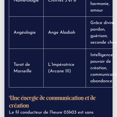
Numérologie
Chiffres 3 et 6
harmonie,
amour
Grâce divine,
pardon,
Angéologie
Ange Aladiah
guérison,
seconde chan
Intelligence,
pouvoir de
Tarot de
L’Impératrice
création,
Marseille
(Arcane III)
communicatio
abondance
Une énergie de communication et de
création
Le fil conducteur de l’heure 03h03 est sans