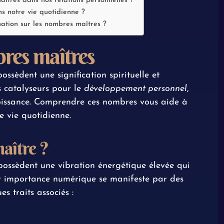
aîtres dans nos relations personnelles ?
s notre vie quotidienne ?
rmation sur les nombres maîtres ?
res maîtres
 possèdent une signification spirituelle et
s catalyseurs pour le
développement personnel
,
croissance. Comprendre ces nombres vous aide à
e vie quotidienne.
aître ?
 possèdent une vibration énergétique élevée qui
r
importance numérique
se manifeste par des
es traits associés :