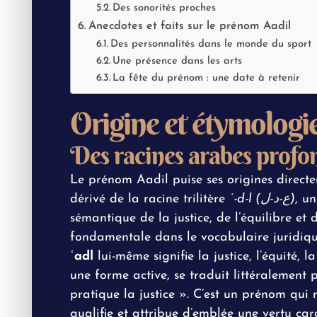
Des sonorités proches
Anecdotes et faits sur le prénom Aadil
Des personnalités dans le monde du sport
Une présence dans les arts
La fête du prénom : une date à retenir
Origine et étymologi
Des racines arabes profo
Le prénom Aadil puise ses origines directe
dérivé de la racine trilitère
ʿ-d-l (ع-د-ل)
, u
sémantique de la justice, de l’équilibre et 
fondamentale dans le vocabulaire juridi
ʿadl
lui-même signifie la justice, l’équité, l
une forme active, se traduit littéralement p
pratique la justice ». C’est un prénom qui
qualifie et attribue d’emblée une vertu card