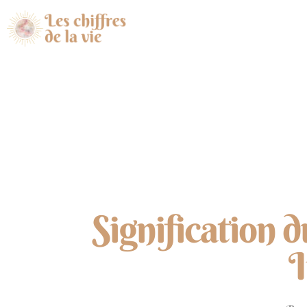
Signification 
I