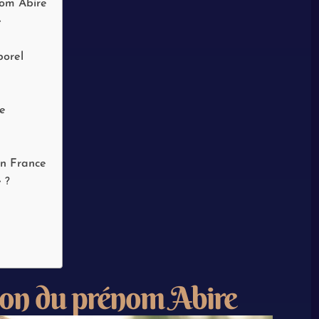
nom Abire
e
porel
re
en France
 ?
tion du prénom Abire