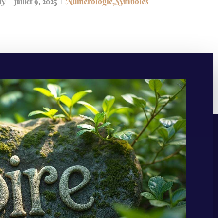
Numérologie
,
Symboles
my
juillet 9, 2025