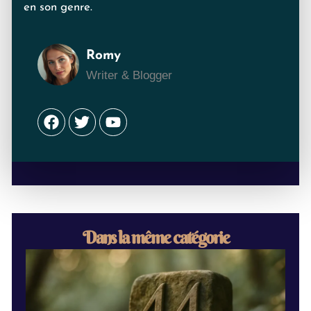
en son genre.
Romy
Writer & Blogger
Facebook
Twitter
Youtube
Dans la même catégorie