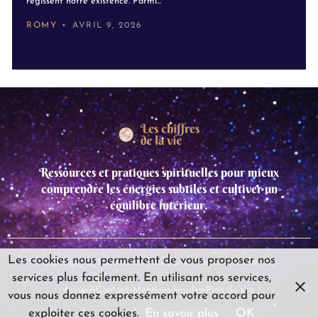
régissent notre existence. Parmi...
ROMY
AVRIL 9, 2026
Ressources et pratiques spirituelles pour mieux
comprendre les énergies subtiles et cultiver un
équilibre intérieur.
Les cookies nous permettent de vous proposer nos
Copyright © 2025 leschiffresdelavie,Tous droits réservés.
services plus facilement. En utilisant nos services,
Accueil
Contact
Mentions légales
Plan du site
vous nous donnez expressément votre accord pour
exploiter ces cookies.
En savoir plus
OK